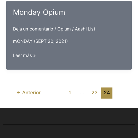
Monday Opium
Deja un comentario
/
Opium
/
Aashi List
mONDAY (SEPT 20, 2021)
Monday
Leer más »
Opium
←
Anterior
1
…
23
24