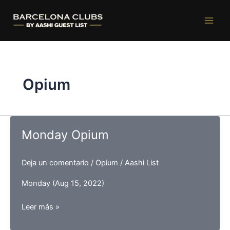
Ir
al
contenido
Opium
Monday Opium
Deja un comentario
/
Opium
/
Aashi List
Monday (Aug 15, 2022)
Monday
Leer más »
Opium