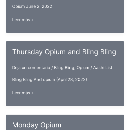
Opium June 2, 2022
Opium
Leer más »
(June
2,
2022
Thursday Opium and Bling Bling
Deja un comentario
/
Bling Bling
,
Opium
/
Aashi List
Bling Bling And opium (April 28, 2022)
Thursday
Leer más »
Opium
and
Bling
Bling
Monday Opium