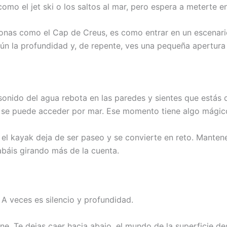
mo el jet ski o los saltos al mar, pero espera a meterte e
onas como el Cap de Creus, es como entrar en un escenario
ún la profundidad y, de repente, ves una pequeña apertura 
 sonido del agua rebota en las paredes y sientes que estás 
lo se puede acceder por mar. Ese momento tiene algo mágic
 kayak deja de ser paseo y se convierte en reto. Mantener 
abáis girando más de la cuenta.
 A veces es silencio y profundidad.
e. Te dejas caer hacia abajo, el mundo de la superficie d