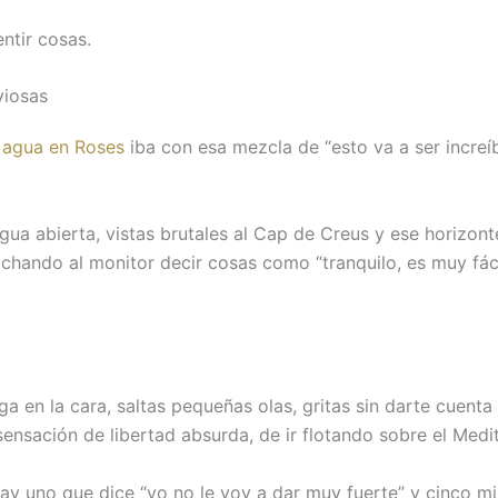
ntir cosas.
rviosas
 agua en Roses
iba con esa mezcla de “esto va a ser increíbl
gua abierta, vistas brutales al Cap de Creus y ese horizont
hando al monitor decir cosas como “tranquilo, es muy fácil
pega en la cara, saltas pequeñas olas, gritas sin darte cuen
 sensación de libertad absurda, de ir flotando sobre el Me
ay uno que dice “yo no le voy a dar muy fuerte” y cinco m