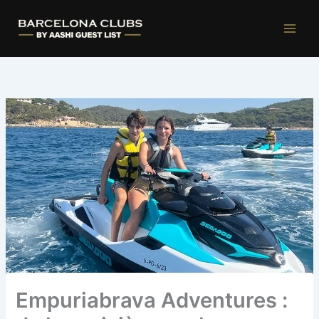
Ir
al
contenido
Empuriabrava Adventures :