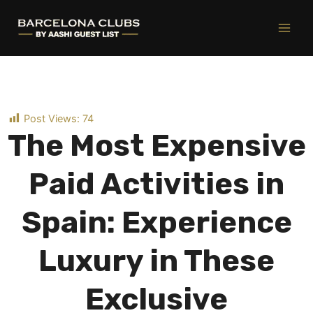
Ir
al
contenido
Post Views:
74
The Most Expensive
Paid Activities in
Spain: Experience
Luxury in These
Exclusive